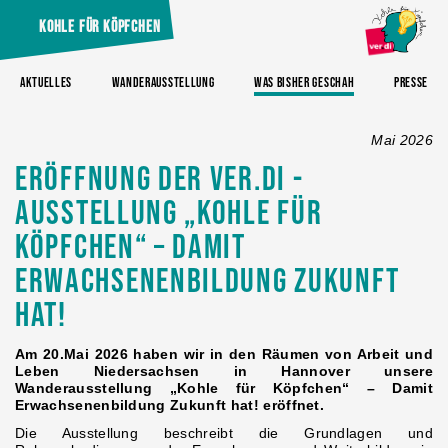
Kohle für Köpfchen
Aktuelles
Wanderausstellung
Was bisher geschah
Presse
Mai 2026
Eröffnung der ver.di -
Ausstellung „Kohle für
Köpfchen“ – Damit
Erwachsenenbildung Zukunft
hat!
Am 20.Mai 2026 haben wir in den Räumen von Arbeit und
Leben Niedersachsen in Hannover unsere
Wanderausstellung „Kohle für Köpfchen“ – Damit
Erwachsenenbildung Zukunft hat! eröffnet.
Die Ausstellung beschreibt die Grundlagen und