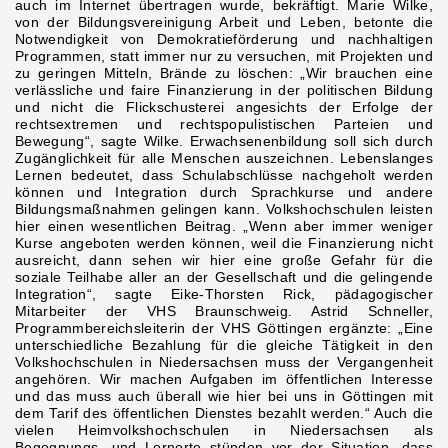
auch im Internet übertragen wurde, bekräftigt. Marie Wilke,
von der Bildungsvereinigung Arbeit und Leben, betonte die
Notwendigkeit von Demokratieförderung und nachhaltigen
Programmen, statt immer nur zu versuchen, mit Projekten und
zu geringen Mitteln, Brände zu löschen: „Wir brauchen eine
verlässliche und faire Finanzierung in der politischen Bildung
und nicht die Flickschusterei angesichts der Erfolge der
rechtsextremen und rechtspopulistischen Parteien und
Bewegung“, sagte Wilke. Erwachsenenbildung soll sich durch
Zugänglichkeit für alle Menschen auszeichnen. Lebenslanges
Lernen bedeutet, dass Schulabschlüsse nachgeholt werden
können und Integration durch Sprachkurse und andere
Bildungsmaßnahmen gelingen kann. Volkshochschulen leisten
hier einen wesentlichen Beitrag. „Wenn aber immer weniger
Kurse angeboten werden können, weil die Finanzierung nicht
ausreicht, dann sehen wir hier eine große Gefahr für die
soziale Teilhabe aller an der Gesellschaft und die gelingende
Integration“, sagte Eike-Thorsten Rick, pädagogischer
Mitarbeiter der VHS Braunschweig. Astrid Schneller,
Programmbereichsleiterin der VHS Göttingen ergänzte: „Eine
unterschiedliche Bezahlung für die gleiche Tätigkeit in den
Volkshochschulen in Niedersachsen muss der Vergangenheit
angehören. Wir machen Aufgaben im öffentlichen Interesse
und das muss auch überall wie hier bei uns in Göttingen mit
dem Tarif des öffentlichen Dienstes bezahlt werden.“ Auch die
vielen Heimvolkshochschulen in Niedersachsen als
Begegnungs- und Lernorte stünden vor der Situation, dass