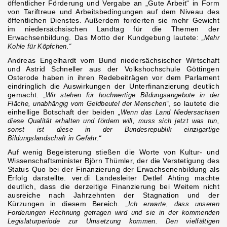
öffentlicher Förderung und Vergabe an „Gute Arbeit“ in Form
von Tariftreue und Arbeitsbedingungen auf dem Niveau des
öffentlichen Dienstes. Außerdem forderten sie mehr Gewicht
im niedersächsischen Landtag für die Themen der
Erwachsenbildung. Das Motto der Kundgebung lautete:
„Mehr
Kohle für Köpfchen.“
Andreas Engelhardt vom Bund niedersächsischer Wirtschaft
und Astrid Schneller aus der Volkshochschule Göttingen
Osterode haben in ihren Redebeiträgen vor dem Parlament
eindringlich die Auswirkungen der Unterfinanzierung deutlich
gemacht.
„Wir stehen für hochwertige Bildungsangebote in der
Fläche, unabhängig vom Geldbeutel der Menschen“
, so lautete die
einhellige Botschaft der beiden
„Wenn das Land Niedersachsen
diese Qualität erhalten und fördern will, muss sich jetzt was tun,
sonst ist diese in der Bundesrepublik einzigartige
Bildungslandschaft in Gefahr.“
Auf wenig Begeisterung stießen die Worte von Kultur- und
Wissenschaftsminister Björn Thümler, der die Verstetigung des
Status Quo bei der Finanzierung der Erwachsenenbildung als
Erfolg darstellte. ver.di Landesleiter Detlef Ahting machte
deutlich, dass die derzeitige Finanzierung bei Weitem nicht
ausreiche nach Jahrzehnten der Stagnation und der
Kürzungen in diesem Bereich.
„Ich erwarte, dass unseren
Forderungen Rechnung getragen wird und sie in der kommenden
Legislaturperiode zur Umsetzung kommen. Den vielfältigen